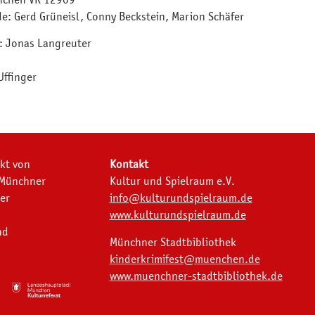
ünchen VR 12909
e: Gerd Grüneisl, Conny Beckstein, Marion Schäfer
 Jonas Langreuter
Uffinger
ekt von
Kontakt
 Münchner
Kultur und Spielraum e.V.
er
info@kulturundspielraum.de
www.kulturundspielraum.de
nd
Münchner Stadtbibliothek
kinderkrimifest@muenchen.de
www.muenchner-stadtbibliothek.de